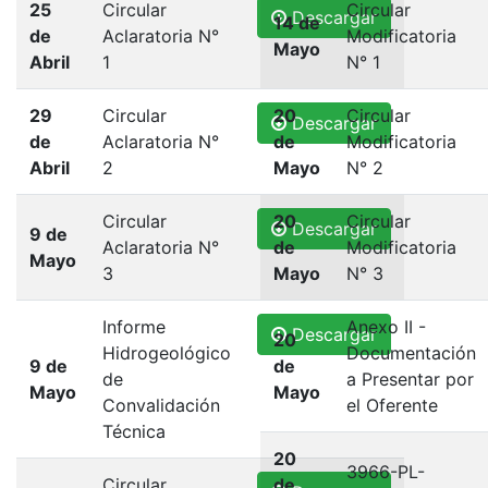
25
Circular
Circular
Descargar
14 de
de
Aclaratoria N°
Modificatoria
Mayo
Abril
1
N° 1
29
Circular
20
Circular
Descargar
de
Aclaratoria N°
de
Modificatoria
Abril
2
Mayo
N° 2
Circular
20
Circular
Descargar
9 de
Aclaratoria N°
de
Modificatoria
Mayo
3
Mayo
N° 3
Informe
Anexo II -
Descargar
20
Hidrogeológico
Documentación
9 de
de
de
a Presentar por
Mayo
Mayo
Convalidación
el Oferente
Técnica
20
3966-PL-
Circular
de