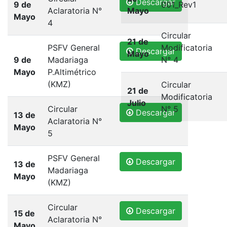
Descargar
9 de
001_Rev1
Aclaratoria N°
Mayo
Mayo
4
Circular
21 de
PSFV General
Modificatoria
Descargar
Mayo
9 de
Madariaga
N° 4
Mayo
P.Altimétrico
(KMZ)
Circular
21 de
Modificatoria
Julio
Circular
N° 5
Descargar
13 de
Aclaratoria N°
Mayo
5
PSFV General
Descargar
13 de
Madariaga
Mayo
(KMZ)
Circular
Descargar
15 de
Aclaratoria N°
Mayo