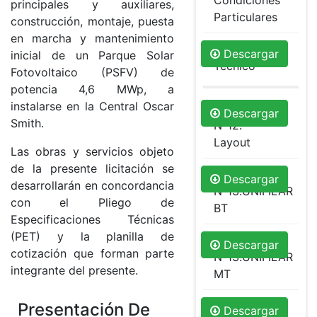
Condiciones
principales y auxiliares,
Particulares
construcción, montaje, puesta
en marcha y mantenimiento
Pliego
Descargar
inicial de un Parque Solar
Técnico
Fotovoltaico (PSFV) de
potencia 4,6 MWp, a
instalarse en la Central Oscar
Anexo
Descargar
Smith.
Nº12.
Layout
Las obras y servicios objeto
de la presente licitación se
Anexo
Descargar
desarrollarán en concordancia
Nº13.UNIFILAR
con el Pliego de
BT
Especificaciones Técnicas
(PET) y la planilla de
Anexo
Descargar
cotización que forman parte
Nº13.UNIFILAR
integrante del presente.
MT
Anexo
Presentación De
Descargar