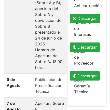
(Sobre A y B),
Anticorrupción
apertura del
Sobre A y
DDJJ
Descargar
devolución del
Conflicto
Sobre B
de
presentado el
Intereses
24 de junio de
2025
Formulario
Descargar
Horario de
Datos
Apertura de
de
Sobre A: 13:00
Proveedor
horas.
Formulario
Descargar
6 de
Publicación de
DDJJ
Agosto
Precalificación
Garantía
Técnica
Técnica
7 de
Apertura Sobre
Agosto
B