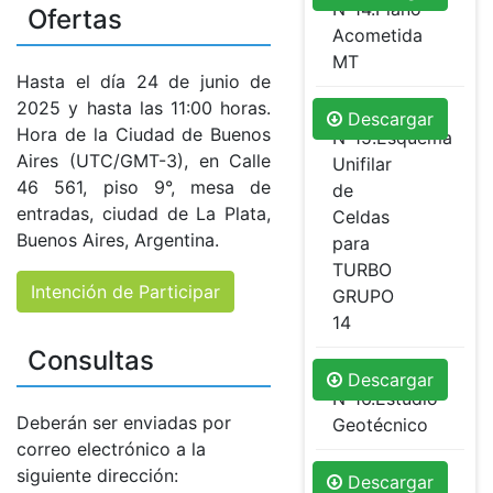
Nº14.Plano
Ofertas
Acometida
MT
Hasta el día 24 de junio de
2025 y hasta las 11:00 horas.
Anexo
Descargar
Hora de la Ciudad de Buenos
Nº15.Esquema
Aires (UTC/GMT-3), en Calle
Unifilar
46 561, piso 9°, mesa de
de
entradas, ciudad de La Plata,
Celdas
Buenos Aires, Argentina.
para
TURBO
Intención de Participar
GRUPO
14
Consultas
Anexo
Descargar
Nº16.Estudio
Deberán ser enviadas por
Geotécnico
correo electrónico a la
Anexo
siguiente dirección:
Descargar