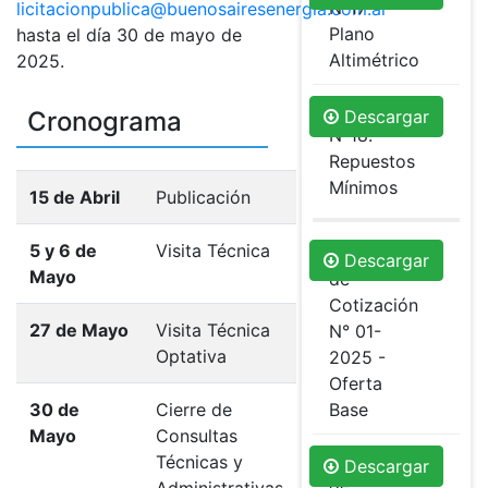
Nº17
licitacionpublica@buenosairesenergia.com.ar
Plano
hasta el día 30 de mayo de
Altimétrico
2025.
Anexo
Cronograma
Descargar
Nº18.
Repuestos
Mínimos
15 de Abril
Publicación
5 y 6 de
Visita Técnica
Planilla
Descargar
Mayo
de
Cotización
27 de Mayo
Visita Técnica
N° 01-
Optativa
2025 -
Oferta
30 de
Cierre de
Base
Mayo
Consultas
Planilla
Técnicas y
Descargar
de