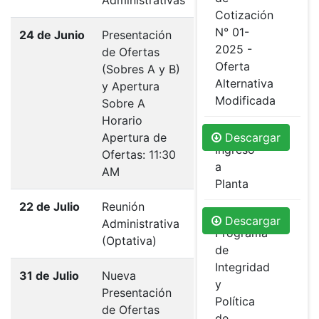
Administrativas
Cotización
N° 01-
24 de Junio
Presentación
2025 -
de Ofertas
Oferta
(Sobres A y B)
Alternativa
y Apertura
Modificada
Sobre A
Horario
Requisitos
Apertura de
Descargar
Ingreso
Ofertas: 11:30
a
AM
Planta
22 de Julio
Reunión
DDJJ
Descargar
Administrativa
Programa
(Optativa)
de
Integridad
31 de Julio
Nueva
y
Presentación
Política
de Ofertas
de