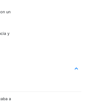
con un
ncia y
caba a