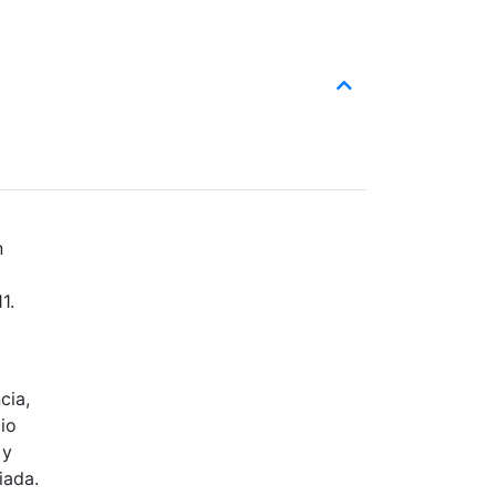
n
1.
cia,
io
 y
iada.