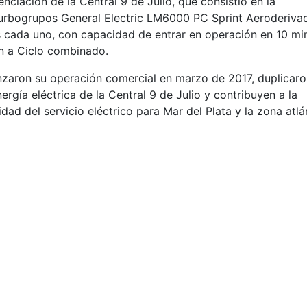
ciación de la Central 9 de Julio, que consistió en la
urbogrupos General Electric LM6000 PC Sprint Aeroderiva
 cada uno, con capacidad de entrar en operación en 10 mi
ón a Ciclo combinado.
zaron su operación comercial en marzo de 2017, duplicaro
rgía eléctrica de la Central 9 de Julio y contribuyen a la
idad del servicio eléctrico para Mar del Plata y la zona atlá
Copyright © Buenos Aires Energía S.A. -
2026