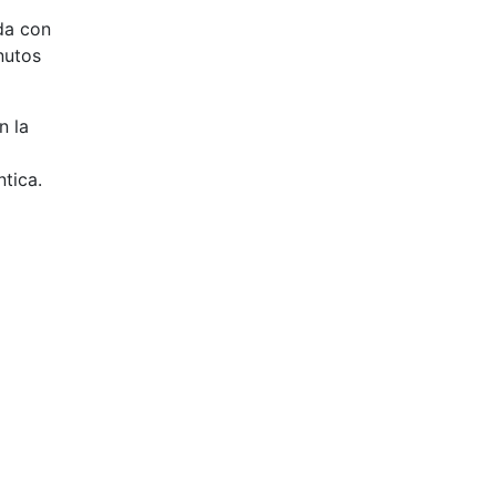
da con
nutos
n la
ntica.
Contacto
Calle 46, N° 561
La Plata, Bs.As. (1900)